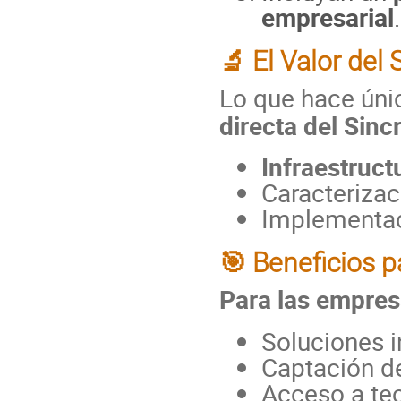
empresarial
.
🔬 El Valor del 
Lo que hace úni
directa del Sin
Infraestruct
Caracteriza
Implementac
🎯 Beneficios 
Para las empres
Soluciones i
Captación de
Acceso a te