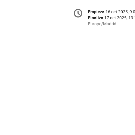
Conference
Empieza
16 oct 2025, 9:
Fecha/Hora
information
Finaliza
17 oct 2025, 19
All
Europe/Madrid
times
are
in
Europe/Madrid