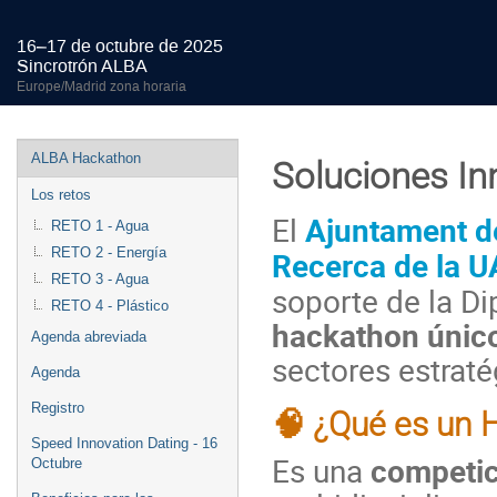
16–17 de octubre de 2025
Sincrotrón ALBA
Europe/Madrid zona horaria
Event
ALBA Hackathon
Soluciones In
menu
Los retos
El
Ajuntament de
RETO 1 - Agua
Recerca de la 
RETO 2 - Energía
RETO 3 - Agua
soporte de la Di
RETO 4 - Plástico
hackathon únic
Agenda abreviada
sectores estrat
Agenda
Registro
🧠 ¿Qué es un 
Speed Innovation Dating - 16
Es una
competic
Octubre