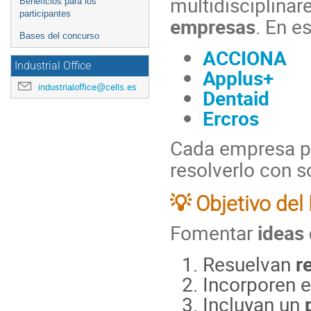
multidisciplinar
Beneficios para los
participantes
empresas
. En e
Bases del concurso
ACCIONA
Industrial Office
Applus+
industrialoffice@cells.es
Dentaid
Ercros
Cada empresa pr
resolverlo con s
💡 Objetivo de
Fomentar
ideas 
Resuelvan
r
Incorporen 
Incluyan un