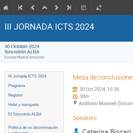
III JORNADA ICTS 2024
30 October 2024
Sincrotrón ALBA
Europe/Madrid timezone
Event
Mesa de conclusione
III Jornada ICTS 2024
menu
Programa
30 Oct 2024, 15:30
Registro
30m
Auditorio Maxwell (Sincr
Hotel y transporte
El Sincrotrón ALBA
Speakers
Política de no discriminación
Caterina Biscari
y antiacoso