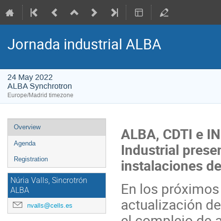
Jornada industrial ALBA
24 May 2022
ALBA Synchrotron
Europe/Madrid timezone
Event
Overview
ALBA, CDTI e I
menu
Agenda
Industrial prese
Registration
instalaciones d
Núria Valls, Sincrotrón
En los próximos 
ALBA
actualización de
nvalls@cells.es
el complejo de 