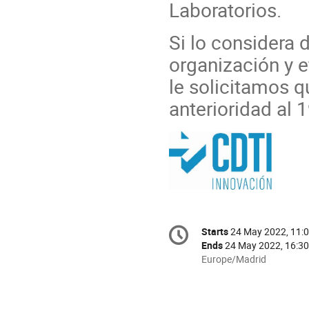
Laboratorios.
Si lo considera de
organización y e
le solicitamos 
anterioridad al 
Conference
Starts
24 May 2022, 11:
Date/Time
information
Ends
24 May 2022, 16:30
All
Europe/Madrid
times
are
in