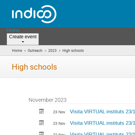
Home
Create event
»
»
»
Home
Outreach
2023
High schools
(you
are
here)
High schools
November 2023
Visita VIRTUAL instituts 23/
23 Nov
Visita VIRTUAL instituts 23/
23 Nov
Visita VIRTUAL instituts 22/
22 Nov