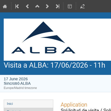
Visita a ALBA: 17/06/2026 - 11h
17 June 2026
Sincrotró ALBA
Europe/Madrid timezone
Event
Application
Inici
menu
Sol·licitud de visita / Sol